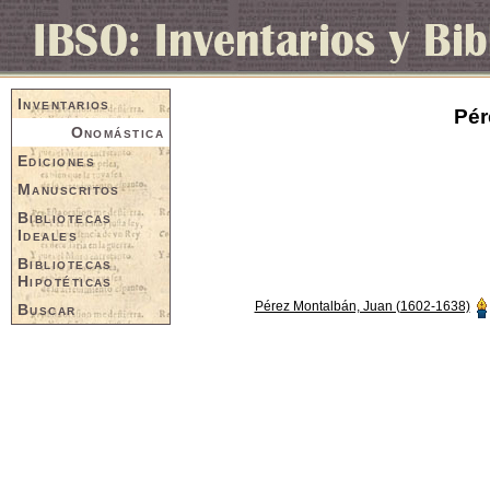
Inventarios
Pér
Onomástica
Ediciones
Manuscritos
Bibliotecas
Ideales
Bibliotecas
Hipotéticas
Pérez Montalbán, Juan (1602-1638)
Buscar