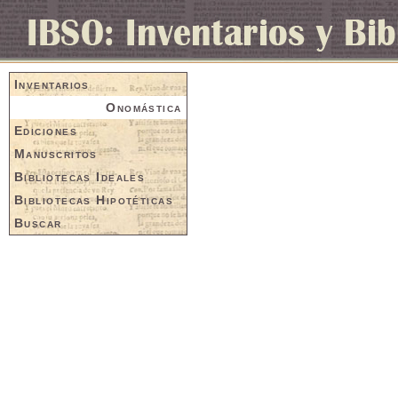
Inventarios
Onomástica
Ediciones
Manuscritos
Bibliotecas Ideales
Bibliotecas Hipotéticas
Buscar