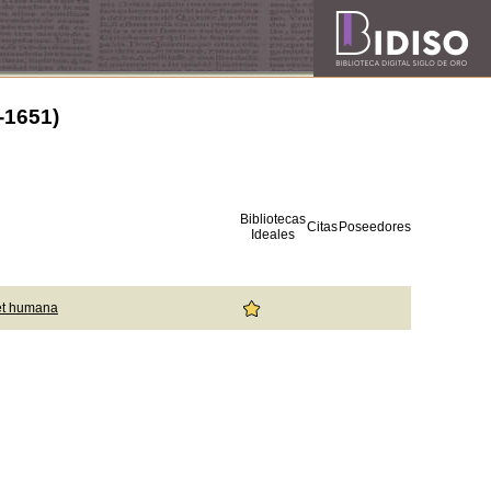
3-1651)
Bibliotecas
Citas
Poseedores
Ideales
et humana