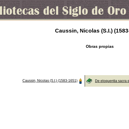
Caussin, Nicolas (S.I.) (158
Obras propias
Caussin, Nicolas (S.I.) (1583-1651)
De eloquentia sacra 