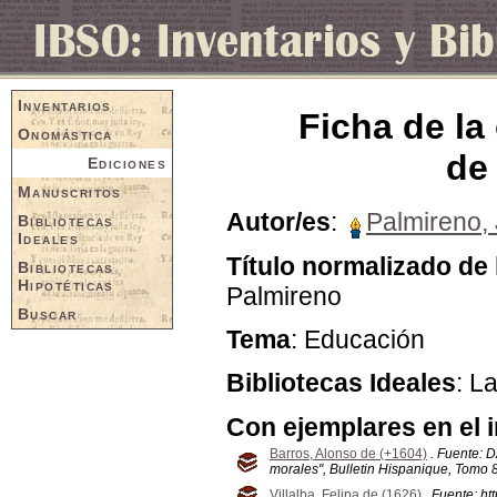
Inventarios
Ficha de la
Onomástica
de
Ediciones
Manuscritos
Autor/es
:
Palmireno,
Bibliotecas
Ideales
Título normalizado de 
Bibliotecas
Hipotéticas
Palmireno
Buscar
Tema
: Educación
Bibliotecas Ideales
: L
Con ejemplares en el 
Barros, Alonso de (+1604)
. Fuente: D
morales", Bulletin Hispanique, Tomo 8
Villalba, Felipa de (1626)
. Fuente: ht