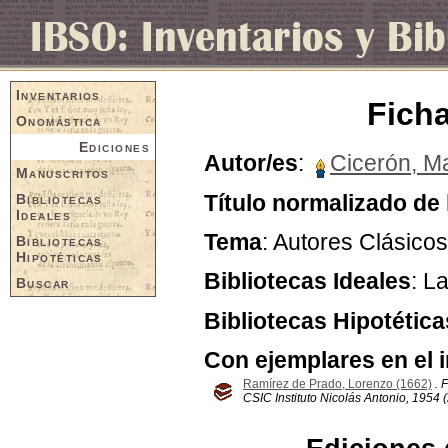
Inventarios
Ficha
Onomástica
Ediciones
Autor/es
:
Cicerón, Ma
Manuscritos
Título normalizado de 
Bibliotecas
Ideales
Tema
: Autores Clásicos
Bibliotecas
Hipotéticas
Bibliotecas Ideales
: L
Buscar
Bibliotecas Hipotética
Con ejemplares en el 
Ramírez de Prado, Lorenzo (1662)
. 
CSIC Instituto Nicolás Antonio, 1954 (