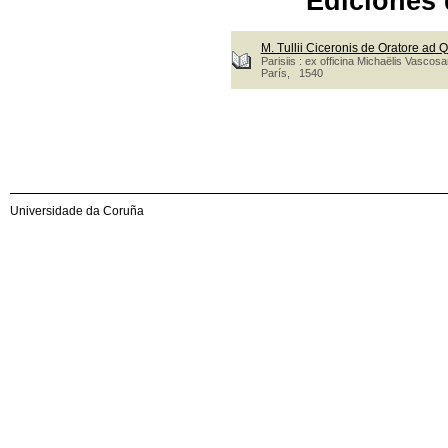
Ediciones 
M. Tullii Ciceronis de Oratore ad Qui
Parisiis : ex officina Michaëlis Vascosan
París, 1540
Universidade da Coruña