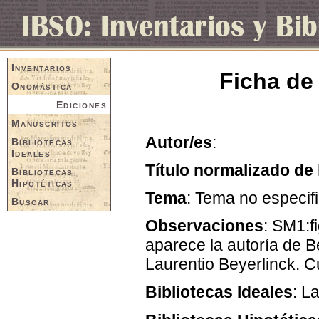
Inventarios
Ficha de
Onomástica
Ediciones
Manuscritos
Autor/es
:
Bibliotecas
Ideales
Título normalizado de 
Bibliotecas
Hipotéticas
Tema
: Tema no especif
Buscar
Observaciones
: SM1:f
aparece la autoría de B
Laurentio Beyerlinck. 
Bibliotecas Ideales
: L