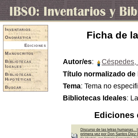
Inventarios
Ficha de la
Onomástica
Ediciones
Manuscritos
Autor/es
:
Céspedes, 
Bibliotecas
Ideales
Título normalizado de 
Bibliotecas
Hipotéticas
Tema
: Tema no especif
Buscar
Bibliotecas Ideales
: L
Ediciones 
Discurso de las letras humanas... l
primera vez por Don Santos Diez
En Madrid : por Antonio Fernandez, 1