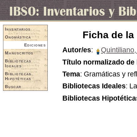
Inventarios
Ficha de la
Onomástica
Ediciones
Autor/es
:
Quintiliano
Manuscritos
Título normalizado de 
Bibliotecas
Ideales
Tema
: Gramáticas y re
Bibliotecas
Hipotéticas
Bibliotecas Ideales
: L
Buscar
Bibliotecas Hipotética