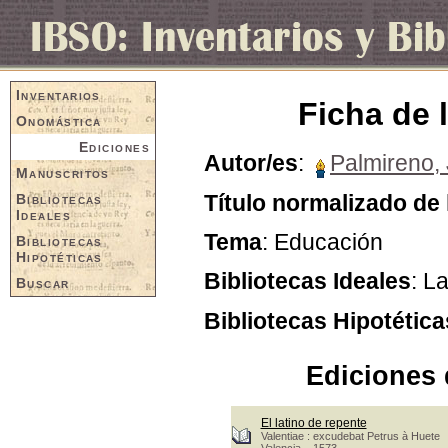
Inventarios
Ficha de 
Onomástica
Ediciones
Autor/es
:
Palmireno,
Manuscritos
Título normalizado de 
Bibliotecas
Ideales
Tema
: Educación
Bibliotecas
Hipotéticas
Bibliotecas Ideales
: L
Buscar
Bibliotecas Hipotética
Ediciones 
El latino de repente
Valentiae : excudebat Petrus à Huete
Valencia, 1573