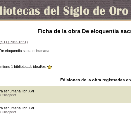
Ficha de la obra De eloquentia sa
(S.I.) (1583-1651)
 De eloquentia sacra et humana
ontiene 1 biblioteca/s ideal/es
Ediciones de la obra registradas e
a et humana libri XVI
i Chappelet
a et humana libri XVI
i Chappelet