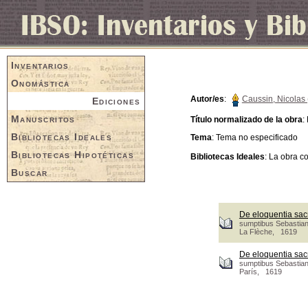
Inventarios
Onomástica
Autor/es
:
Caussin, Nicolas 
Ediciones
Manuscritos
Título normalizado de la obra
:
Bibliotecas Ideales
Tema
: Tema no especificado
Bibliotecas Hipotéticas
Bibliotecas Ideales
: La obra c
Buscar
De eloquentia sacr
sumptibus Sebastian
La Flèche, 1619
De eloquentia sacr
sumptibus Sebastian
París, 1619