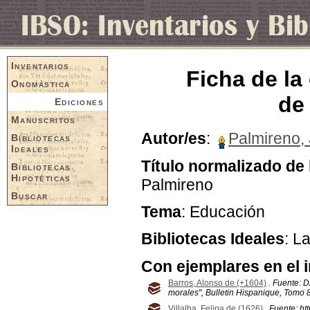
Inventarios
Ficha de la
Onomástica
de
Ediciones
Manuscritos
Autor/es
:
Palmireno,
Bibliotecas
Ideales
Título normalizado de 
Bibliotecas
Hipotéticas
Palmireno
Buscar
Tema
: Educación
Bibliotecas Ideales
: L
Con ejemplares en el 
Barros, Alonso de (+1604)
. Fuente: D
morales", Bulletin Hispanique, Tomo 8
Villalba, Felipa de (1626)
. Fuente: ht