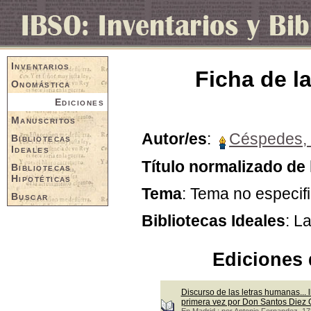
Inventarios
Ficha de la
Onomástica
Ediciones
Manuscritos
Autor/es
:
Céspedes, 
Bibliotecas
Ideales
Título normalizado de 
Bibliotecas
Hipotéticas
Tema
: Tema no especif
Buscar
Bibliotecas Ideales
: L
Ediciones 
Discurso de las letras humanas... l
primera vez por Don Santos Diez
En Madrid : por Antonio Fernandez, 1