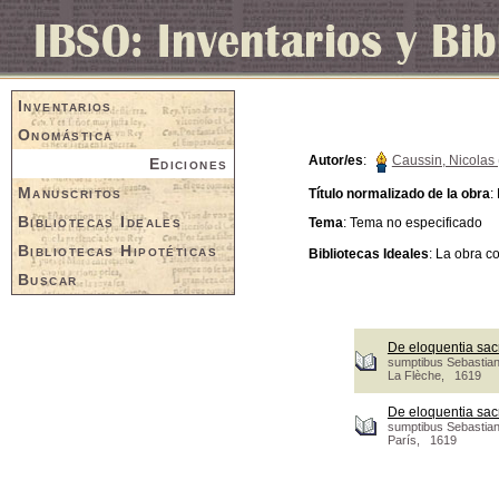
Inventarios
Onomástica
Autor/es
:
Caussin, Nicolas 
Ediciones
Manuscritos
Título normalizado de la obra
:
Bibliotecas Ideales
Tema
: Tema no especificado
Bibliotecas Hipotéticas
Bibliotecas Ideales
: La obra c
Buscar
De eloquentia sacr
sumptibus Sebastian
La Flèche, 1619
De eloquentia sacr
sumptibus Sebastian
París, 1619