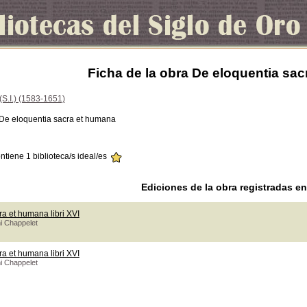
Ficha de la obra De eloquentia sa
(S.I.) (1583-1651)
 De eloquentia sacra et humana
ontiene 1 biblioteca/s ideal/es
Ediciones de la obra registradas e
a et humana libri XVI
i Chappelet
a et humana libri XVI
i Chappelet