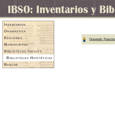
Inventarios
Onomástica
Ediciones
Quevedo, Francis
Manuscritos
Bibliotecas Ideales
Bibliotecas Hipotéticas
Buscar