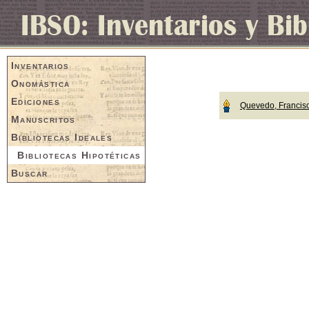
Inventarios
Onomástica
Ediciones
Quevedo, Francis
Manuscritos
Bibliotecas Ideales
Bibliotecas Hipotéticas
Buscar