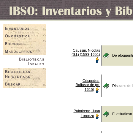
Inventarios
Onomástica
Ediciones
Caussin, Nicolas
Manuscritos
(S.I.) (1583-1651)
De eloquent
Bibliotecas
Ideales
Bibliotecas
Hipotéticas
Céspedes,
Buscar
Baltasar de (m.
Discurso de 
1615)
Palmireno, Juan
El estudioso
Lorenzo