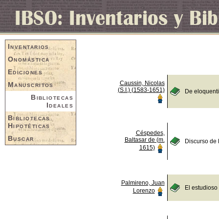
Inventarios
Onomástica
Ediciones
Caussin, Nicolas
Manuscritos
(S.I.) (1583-1651)
De eloquent
Bibliotecas
Ideales
Bibliotecas
Hipotéticas
Céspedes,
Buscar
Baltasar de (m.
Discurso de 
1615)
Palmireno, Juan
El estudioso
Lorenzo