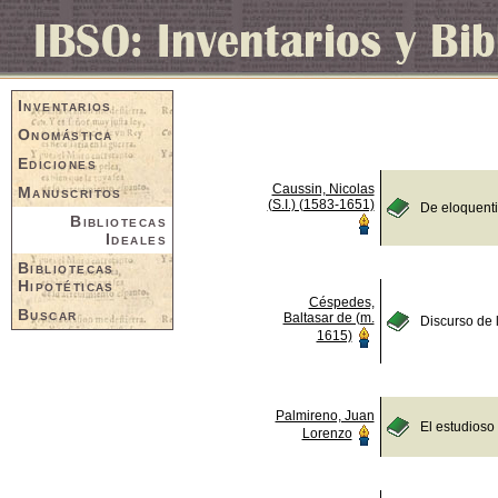
Inventarios
Onomástica
Ediciones
Caussin, Nicolas
Manuscritos
(S.I.) (1583-1651)
De eloquent
Bibliotecas
Ideales
Bibliotecas
Hipotéticas
Céspedes,
Buscar
Baltasar de (m.
Discurso de 
1615)
Palmireno, Juan
El estudioso
Lorenzo