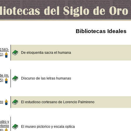
Bibliotecas Ideales
(1583-
De eloquentia sacra et humana
1)
de (m.
Discurso de las letras humanas
5)
zo
El estudioso cortesano de Lorencio Palmireno
stro y
ntonio
El museo pictorico y escala optica
6)