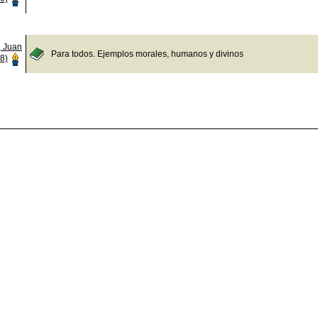
, Juan
Para todos. Ejemplos morales, humanos y divinos
8)