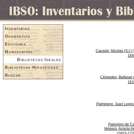
Inventarios
Onomástica
Ediciones
Caussin, Nicolas (S.I.) 
Manuscritos
165
Bibliotecas Ideales
Bibliotecas Hipotéticas
Buscar
Céspedes, Baltasar 
161
Palmireno, Juan Loren
Palomino de Ca
Velasco, Acisclo A
(1653-172