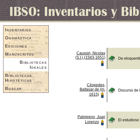
Inventarios
Onomástica
Ediciones
Caussin, Nicolas
Manuscritos
(S.I.) (1583-1651)
De eloquent
Bibliotecas
Ideales
Bibliotecas
Hipotéticas
Céspedes,
Buscar
Baltasar de (m.
Discurso de 
1615)
Palmireno, Juan
El estudioso
Lorenzo