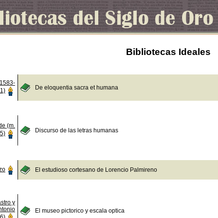
Bibliotecas Ideales
(1583-
De eloquentia sacra et humana
1)
de (m.
Discurso de las letras humanas
5)
zo
El estudioso cortesano de Lorencio Palmireno
stro y
ntonio
El museo pictorico y escala optica
6)