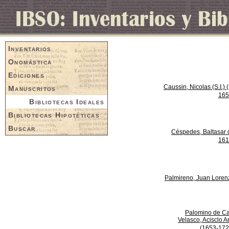
Inventarios
Onomástica
Ediciones
Caussin, Nicolas (S.I.) 
Manuscritos
165
Bibliotecas Ideales
Bibliotecas Hipotéticas
Buscar
Céspedes, Baltasar 
161
Palmireno, Juan Loren
Palomino de Ca
Velasco, Acisclo A
(1653-172