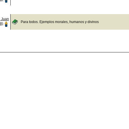
, Juan
Para todos. Ejemplos morales, humanos y divinos
8)