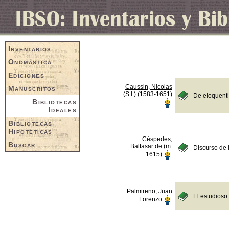
Inventarios
Onomástica
Ediciones
Caussin, Nicolas
Manuscritos
(S.I.) (1583-1651)
De eloquent
Bibliotecas
Ideales
Bibliotecas
Hipotéticas
Céspedes,
Buscar
Baltasar de (m.
Discurso de 
1615)
Palmireno, Juan
El estudioso
Lorenzo