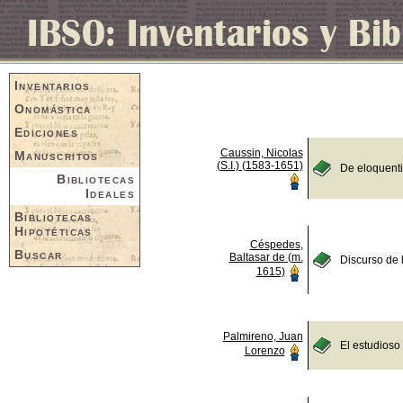
Inventarios
Onomástica
Ediciones
Caussin, Nicolas
Manuscritos
(S.I.) (1583-1651)
De eloquent
Bibliotecas
Ideales
Bibliotecas
Hipotéticas
Céspedes,
Buscar
Baltasar de (m.
Discurso de 
1615)
Palmireno, Juan
El estudioso
Lorenzo