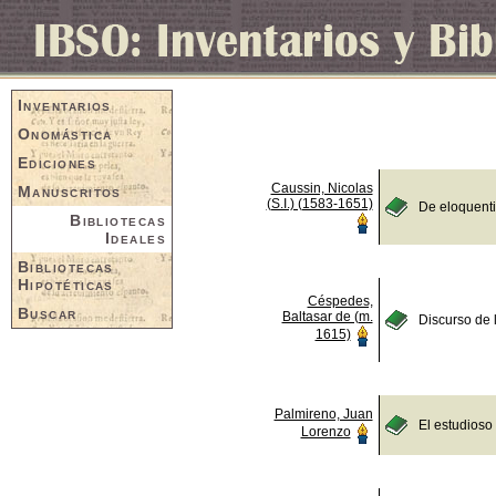
Inventarios
Onomástica
Ediciones
Caussin, Nicolas
Manuscritos
(S.I.) (1583-1651)
De eloquent
Bibliotecas
Ideales
Bibliotecas
Hipotéticas
Céspedes,
Buscar
Baltasar de (m.
Discurso de 
1615)
Palmireno, Juan
El estudioso
Lorenzo