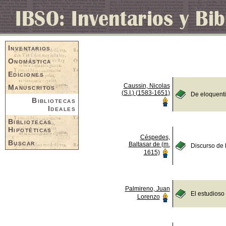
Inventarios
Onomástica
Ediciones
Caussin, Nicolas
Manuscritos
(S.I.) (1583-1651)
De eloquent
Bibliotecas
Ideales
Bibliotecas
Hipotéticas
Céspedes,
Buscar
Baltasar de (m.
Discurso de 
1615)
Palmireno, Juan
El estudioso
Lorenzo