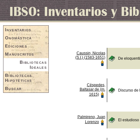
Inventarios
Onomástica
Ediciones
Caussin, Nicolas
Manuscritos
(S.I.) (1583-1651)
De eloquent
Bibliotecas
Ideales
Bibliotecas
Hipotéticas
Céspedes,
Buscar
Baltasar de (m.
Discurso de 
1615)
Palmireno, Juan
El estudioso
Lorenzo