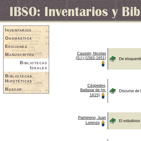
Inventarios
Onomástica
Ediciones
Caussin, Nicolas
Manuscritos
(S.I.) (1583-1651)
De eloquent
Bibliotecas
Ideales
Bibliotecas
Hipotéticas
Céspedes,
Buscar
Baltasar de (m.
Discurso de 
1615)
Palmireno, Juan
El estudioso
Lorenzo