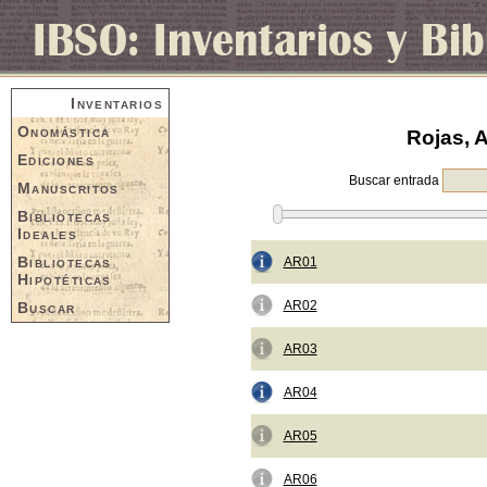
Inventarios
Onomástica
Rojas, A
Ediciones
Buscar entrada
Manuscritos
Bibliotecas
Ideales
Bibliotecas
AR01
Hipotéticas
AR02
Buscar
AR03
AR04
AR05
AR06