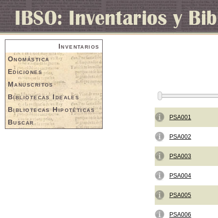
Inventarios
Onomástica
Ediciones
Manuscritos
Bibliotecas Ideales
Bibliotecas Hipotéticas
PSA001
Buscar
PSA002
PSA003
PSA004
PSA005
PSA006