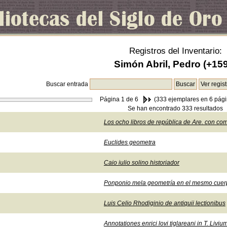
Registros del Inventario:
Simón Abril, Pedro (+15
Buscar entrada
Página
1
de 6
(333 ejemplares en 6 pági
Se han encontrado 333 resultados
Los ocho libros de república de Are. con co
Euclides geometra
Caio iulio solino historiador
Ponponio mela geometría en el mesmo cuer
Luis Celio Rhodiginio de antiquii lectionibus
Annotationes enrici lovi tiglareani in T. Liviu