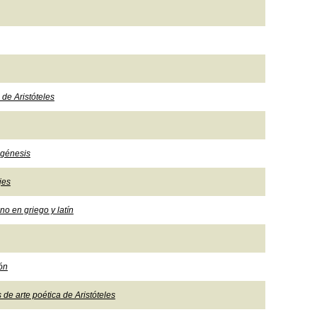
 de Aristóteles
 génesis
jes
o en griego y latín
ón
 de arte poética de Aristóteles