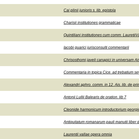
Cai plinii junioris s. lib. epistola
Charisii institutiones grammaticae
Quintiliani institutiones cum comm. LauretiiV
Iacobi guarici jurisconsulti commentarii
Chrisosthomi javeli canapici in universam Ais
Commentaria in topica Cice. ad trebatium sev
Alexandri aphro. comm. in 12. Ais. lib. de pri
Antonii Lullii Balearis de oration. lib 7
Cleonide harmonicum introductorium georgio 
Antiquitatum romanarum pauli manutii liber d
Laurentii vallae opera omnia