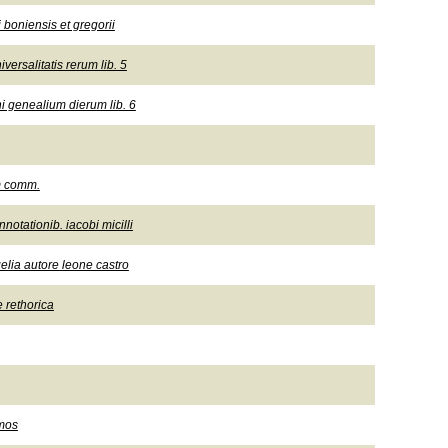
boniensis et gregorii
versalitatis rerum lib. 5
ni genealium dierum lib. 6
em comm.
otationib. iacobi micilli
elia autore leone castro
 rethorica
omos