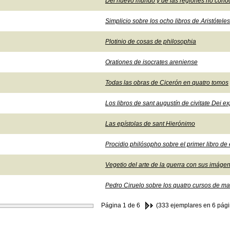
Del nuevo mundo y de las regiones no conoc
Simplicio sobre los ocho libros de Aristótele
Plotinio de cosas de philosophia
Orationes de isocrates areniense
Todas las obras de Cicerón en quatro tomos
Los libros de sant augustín de civitate Dei ex
Las epístolas de sant Hierónimo
Procidio philósopho sobre el primer libro de
Vegetio del arte de la guerra con sus imáge
Pedro Ciruelo sobre los quatro cursos de m
Página
1
de 6
(333 ejemplares en 6 pági