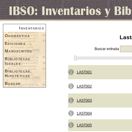
Inventarios
Onomástica
Last
Ediciones
Buscar entrada
Manuscritos
Bibliotecas
Ideales
Bibliotecas
LAST001
Hipotéticas
Buscar
LAST002
LAST003
LAST004
LAST005