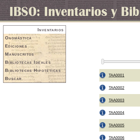
Inventarios
Onomástica
Ediciones
Manuscritos
Bibliotecas Ideales
Bibliotecas Hipotéticas
TAA0001
Buscar
TAA0002
TAA0003
TAA0004
TAA0005
TAA0006