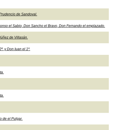
y Prudencio de Sandoval.
lonso el Sabio, Don Sancho el Bravo, Don Fernando el emplazado.
úñez de Villasán.
. y Don Iuan el 1º.
ta.
ta.
 de el Pulgar.