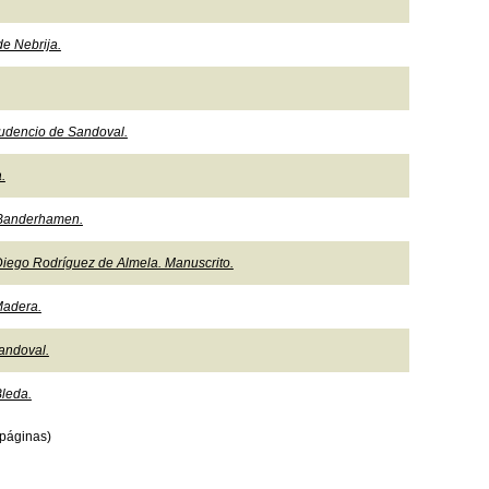
de Nebrija.
rudencio de Sandoval.
.
 Banderhamen.
iego Rodríguez de Almela. Manuscrito.
Madera.
andoval.
leda.
páginas)