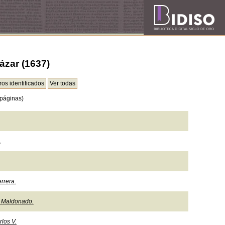
cázar (1637)
páginas)
.
rrera.
o Maldonado.
los V.