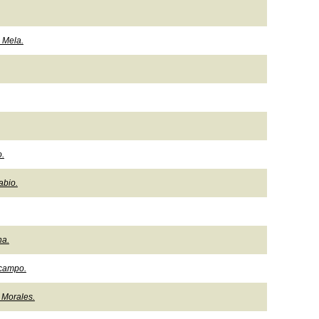
 Mela.
.
abio.
na.
Ocampo.
 Morales.