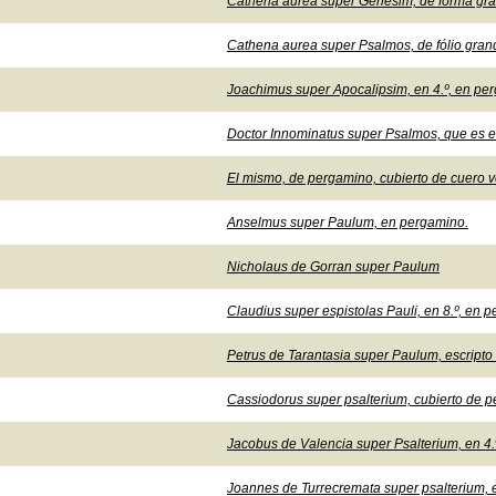
Cathena aurea super Genesim, de forma grand
Cathena aurea super Psalmos, de fólio gran
Joachimus super Apocalipsim, en 4.º, en pe
Doctor Innominatus super Psalmos, que es e
El mismo, de pergamino, cubierto de cuero v
Anselmus super Paulum, en pergamino.
Nicholaus de Gorran super Paulum
Claudius super espistolas Pauli, en 8.º, en 
Petrus de Tarantasia super Paulum, escripto
Cassiodorus super psalterium, cubierto de 
Jacobus de Valencia super Psalterium, en 4.
Joannes de Turrecremata super psalterium, e