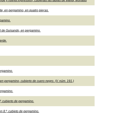
e y nueva impression, cubiertas las tablas de vitella, leonado
de, en pergamino, en quatro pieças.
rgamino.
l de Guisando, en pergamino.
erde.
pergamino.
 en pergamino, cubierto de cuero negro. (V. núm. 191.)
pergamino.
º, cubierto de pergamino.
n 8.º, cubieto de pergamino.