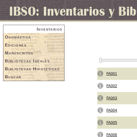
Inventarios
Onomástica
Ediciones
Manuscritos
Bibliotecas Ideales
Bibliotecas Hipotéticas
FA001
Buscar
FA002
FA003
FA004
FA005
FA006