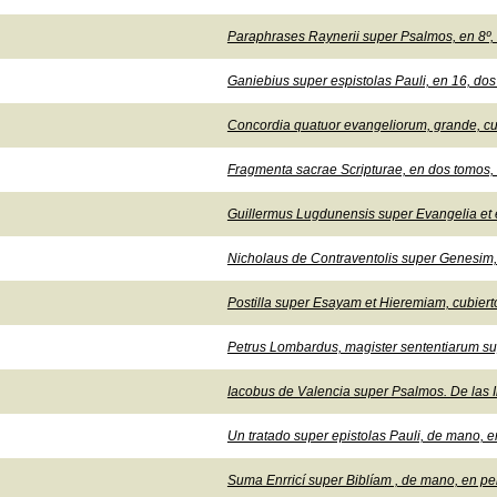
Paraphrases Raynerii super Psalmos, en 8º, 
Ganiebius super espistolas Pauli, en 16, dos
Concordia quatuor evangeliorum, grande, cub
Fragmenta sacrae Scripturae, en dos tomos, 
Guillermus Lugdunensis super Evangelia et ep
Nicholaus de Contraventolis super Genesim,
Postilla super Esayam et Hieremiam, cubiert
Petrus Lombardus, magister sententiarum supe
Iacobus de Valencia super Psalmos. De las I
Un tratado super epistolas Pauli, de mano, 
Suma Enrricí super Biblíam , de mano, en pe