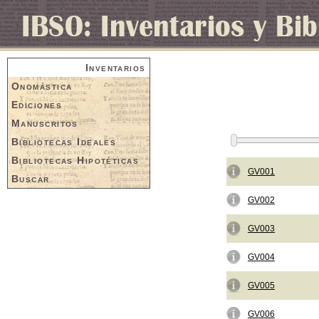
Inventarios
Onomástica
Ediciones
Manuscritos
Bibliotecas Ideales
Bibliotecas Hipotéticas
GV001
Buscar
GV002
GV003
GV004
GV005
GV006