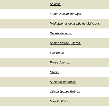
Salustio.
Eleganzias de Manuçio
Meditaziones de la bida del Salvador.
De arte decendi.
Sentenzias de Çiserón.
Luis Bibas.
Flores dotorun.
Obidio.
Suetonio Tranquillo.
Officini Juanes Robres.
Marsilio Fizino.