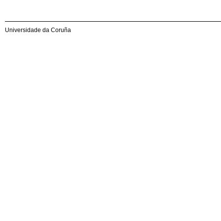
Universidade da Coruña