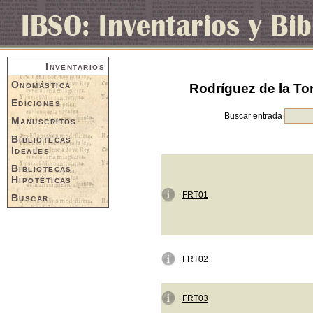
Inventarios
Onomástica
Rodríguez de la Tor
Ediciones
Buscar entrada
Manuscritos
Bibliotecas
Ideales
Bibliotecas
Hipotéticas
FRT01
Buscar
FRT02
FRT03