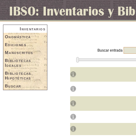
Inventarios
Onomástica
Ediciones
Buscar entrada
Manuscritos
Bibliotecas
Ideales
Bibliotecas
Hipotéticas
Buscar