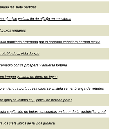
ulado las siete partidas
 q[ue] se yntitula lio de of[ici]o en tres libros
 dibuxos romanos
titula nobiliario ordenado por el honrado caballero hernan mexia
 rretablo de la vida de xpo
a rremedio contra prospera y aduersa fortuna
 en lengua ytaliana de fuero de leyes
ano en lengua portuguesa q[ue] se yntitula semenbrança de virtudes
 q[ue] se intitulo el [...]onicil de hernan perez
tula copilación de bulas concedidas en fauor de la yur[idici]on rreal
a los siete libros de la vida judaica.