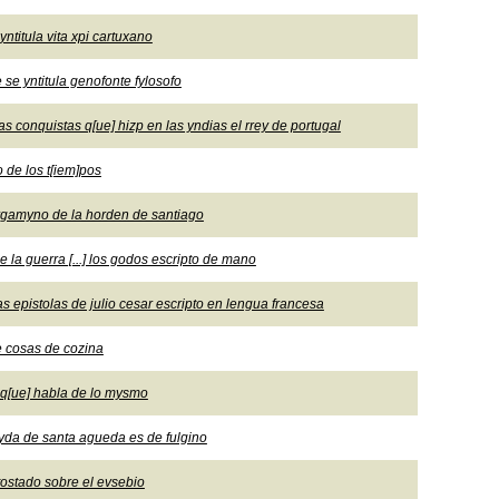
ntitula vita xpi cartuxano
se yntitula genofonte fylosofo
conquistas q[ue] hizp en las yndias el rrey de portugal
o de los t[iem]pos
rgamyno de la horden de santiago
e la guerra [...] los godos escripto de mano
s epistolas de julio cesar escripto en lengua francesa
e cosas de cozina
 q[ue] habla de lo mysmo
vyda de santa agueda es de fulgino
 tostado sobre el evsebio