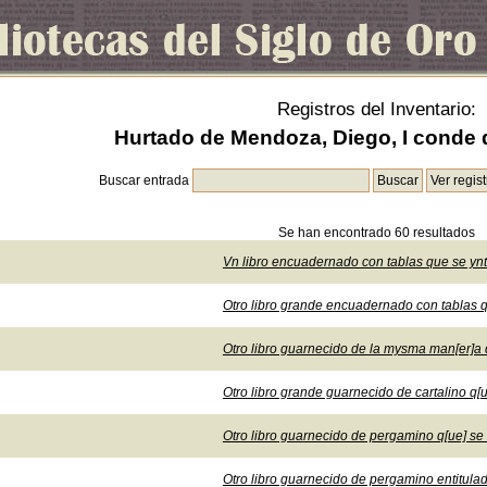
Registros del Inventario:
Hurtado de Mendoza, Diego, I conde d
Buscar entrada
Se han encontrado 60 resultados
Vn libro encuadernado con tablas que se ynt
Otro libro grande encuadernado con tablas q
Otro libro guarnecido de la mysma man[er]a q
Otro libro grande guarnecido de cartalino q[
Otro libro guarnecido de pergamino q[ue] se 
Otro libro guarnecido de pergamino entitulad