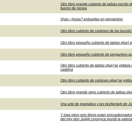
Otro libro grande cubierto de talbas escrito
fueron de morea
Vnas ¿horas? enbueltas en pergamino
Otro libro cubierto de cartones de las bucolic
Otro libro pequeño cubierto de tablas q[ue] s
Otro libro pequeño cubierto de pergamino qu
Otro libro cubierto de tablas q[ue] se yntitu
catalina
Otro libro cubierto de cartones q[ue] se yntit
Otro libro grande viejo cubierto de talbas q[ue
Vna arte de gramatica y las trez[ienta]s de
Y mas otros seis libros estan encuadernados
del rrey don Ju[a]n coronyca mundi la valeri