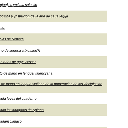
q[ue] se yntitula salustio
dotrina y ynstrucion de la arte de caualler[i]a
cto.
stolas de Seneca
ano de seneca a [¿galion?]
entarios de gayo cessar
pto de mano en lengua valencyana
 de mano en lengua ytaliana de la numeracion de los v[ecin]os de
itula leyes del cuaderno
itula los triunphos de Apiano
 Ju[an] climaco