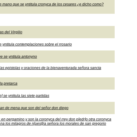
 de mano que se yntitula cronyca de los cesares ¿e dicho como?
as del Virgilio
e yntitula contemplaciones sobre el rrosario
e se yntitula antonyno
la las epistolas y oraciones de la bienaventurada señora sancta
ula pretarca
] se yntitula las siete partidas
 Juan de mena que son del señor don diego
 en pergamino y son la coronyca del rrey don p[edr]o otra coronyca
ana los milagros de n[uest]ra señora los morales de san gregorio