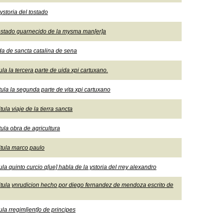
ystoria del tostado
l tostado guarnecido de la mysma man[er]a
da de sancta catalina de sena
ula la tercera parte de uida xpi cartuxano.
itula la segunda parte de vita xpi cartuxano
ula viaje de la tierra sancta
tula obra de agricultura
titula marco paulo
ula quinto curcio q[ue] habla de la ystoria del rrey alexandro
titula ynrudicion hecho por diego fernandez de mendoza escrito de
ula rregim[ient]o de principes