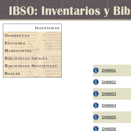
Inventarios
Onomástica
Ediciones
Manuscritos
Bibliotecas Ideales
Bibliotecas Hipotéticas
DHM001
Buscar
DHM002
DHM003
DHM004
DHM005
DHM006