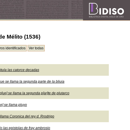
e Mélito (1536)
itula las catorce decadas
ue se llama la segunda parte de la bliuia
[ue] se llama la segunda p[ar]te de plutarco
ue] se llama pluyo
llama Coronica del rey d. Rrodrigo
o las epistolas de fray ambrosio