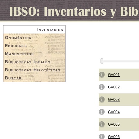
Inventarios
Onomástica
Ediciones
Manuscritos
Bibliotecas Ideales
Bibliotecas Hipotéticas
GV001
Buscar
GV002
GV003
GV004
GV005
GV006