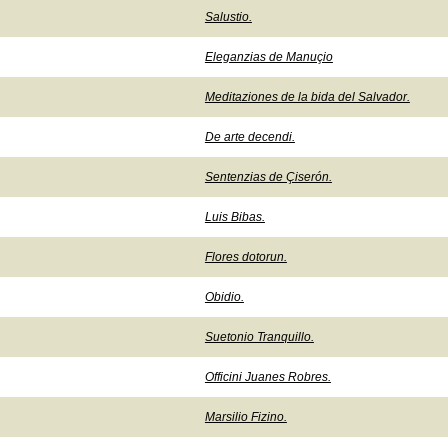
Salustio.
Eleganzias de Manuçio
Meditaziones de la bida del Salvador.
De arte decendi.
Sentenzias de Çiserón.
Luis Bibas.
Flores dotorun.
Obidio.
Suetonio Tranquillo.
Officini Juanes Robres.
Marsilio Fizino.