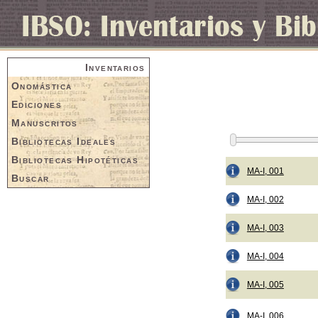
Inventarios
Onomástica
Ediciones
Manuscritos
Bibliotecas Ideales
Bibliotecas Hipotéticas
MA-I, 001
Buscar
MA-I, 002
MA-I, 003
MA-I, 004
MA-I, 005
MA-I, 006