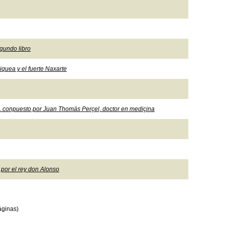
gundo libro
iquea y el fuerte Naxarte
, conpuesto por Juan Thomás Perçel, doctor en mediçina
por el rey don Alonso
áginas)