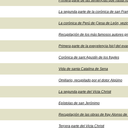
Primera parte de las sentençias que hasta nu
La segunda parte de la corónica de san Fran
La corónica de Perú de Çiesa de León, vezin
Recupilaçión de los más famosos autores grie
Primera parte de la exeçelençia [sic] del eva
Corónica de sant Agustín de los frayles
Vida de santa Catalina de Sena
Omiliario, recupilado por el dotor Alqüino
La segunda parte del Victa Christi
Epístolas de san Jerónimo
Recupilaçión de las obras de fray Alonso de
Terçera parte del Victa Christi