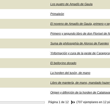
Los quatro de Amadís de Gaula
Primaleón
El noveno de Amadís de Gaula, primero y se
Primero y segundo libro de don Florisel de N
Suma de philosophía de Alonso de Fuentes
Ynformaçión y cura de la peste de Çaragoça
El belloçino dorado
La horden del tusón, de mano
Libro de mantería, de mano, mandado hazer 
Origen y difiniçión de la horden de Calatrava
Página
1
de 12
(707 ejemplares en 12 p