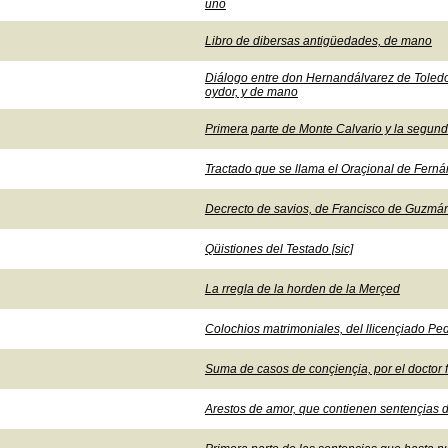
uno
Libro de dibersas antigüedades, de mano
Diálogo entre don Hernandálvarez de Toledo
oydor, y de mano
Primera parte de Monte Calvario y la segu
Tractado que se llama el Oraçional de Fern
Decrecto de savios, de Francisco de Guzmá
Qüistiones del Testado [sic]
La rregla de la horden de la Merçed
Colochios matrimoniales, del llicençiado Pe
Suma de casos de conçiençia, por el doctor 
Arestos de amor, que contienen sentençias 