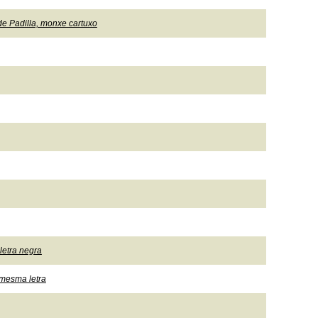
de Padilla, monxe cartuxo
letra negra
a mesma letra