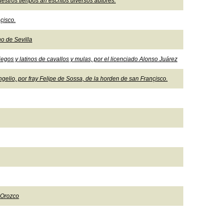
estros tienpos an escritos diversos autores.
çisco.
o de Sevilla
gos y latinos de cavallos y mulas, por el licenciado Alonso Juárez
ngelio, por fray Felipe de Sossa, de la horden de san Françisco.
 Orozco