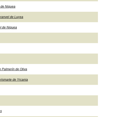
l de Niquea
oranvel de Luçea
el de Niquea
e Palmerín de Oliva
erismarte de Yrcania
os