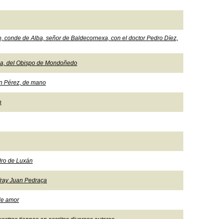
, conde de Alba, señor de Baldecornexa, con el doctor Pedro Díez,
nda, del Obispo de Mondoñedo
án Pérez, de mano
n
dro de Luxán
fray Juan Pedraça
de amor