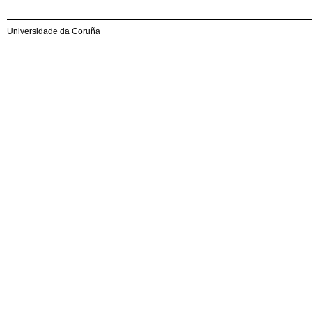
Universidade da Coruña