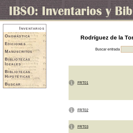
Inventarios
Onomástica
Rodríguez de la Tor
Ediciones
Buscar entrada
Manuscritos
Bibliotecas
Ideales
Bibliotecas
Hipotéticas
FRT01
Buscar
FRT02
FRT03