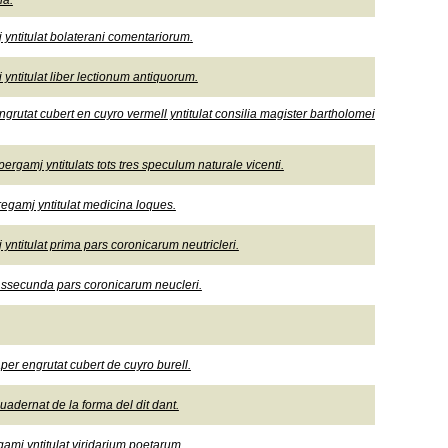
ia.
 yntitulat bolaterani comentariorum.
 yntitulat liber lectionum antiquorum.
ngrutat cubert en cuyro vermell yntitulat consilia magister bartholomei
rgamj yntitulats tots tres speculum naturale vicenti.
egamj yntitulat medicina loques.
 yntitulat prima pars coronicarum neutricleri.
at ssecunda pars coronicarum neucleri.
r engrutat cubert de cuyro burell.
adernat de la forma del dit dant.
amj yntitulat viridarium poetarum.