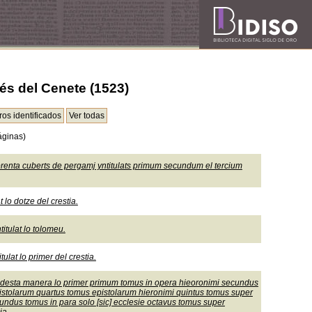
és del Cenete (1523)
áginas)
renta cuberts de pergamj yntitulats primum secundum el tercium
 lo dotze del crestia.
titulat lo tolomeu.
tulat lo primer del crestia.
s desta manera lo primer primum tomus in opera hieoronimi secundus
istolarum quartus tomus epistolarum hieronimi quintus tomus super
undus tomus in para solo [sic] ecclesie octavus tomus super