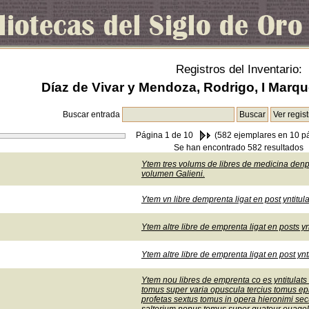
Registros del Inventario:
Díaz de Vivar y Mendoza, Rodrigo, I Marqu
Buscar entrada
Página
1
de 10
(582 ejemplares en 10 p
Se han encontrado 582 resultados
Ytem tres volums de libres de medicina denp
volumen Galieni.
Ytem vn libre demprenta ligat en post yntitulat
Ytem altre libre de emprenta ligat en posts yn
Ytem altre libre de emprenta ligat en post ynti
Ytem nou libres de emprenta co es yntitulat
tomus super varia opuscula tercius tomus ep
profetas sextus tomus in opera hieronimi sec