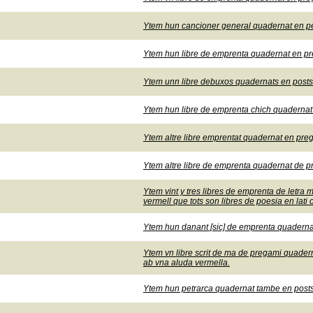
Ytem hun cancioner general quadernat en p
Ytem hun libre de emprenta quadernat en preg
Ytem unn libre debuxos quadernats en posts a
Ytem hun libre de emprenta chich quadernat 
Ytem altre libre emprentat quadernat en pregamj
Ytem altre libre de emprenta quadernat de p
Ytem vint y tres libres de emprenta de letra
vermell que tots son libres de poesia en lati 
Ytem hun danant [sic] de emprenta quadernat
Ytem vn libre scrit de ma de pregami quadern
ab vna aluda vermella.
Ytem hun petrarca quadernat tambe en posts 