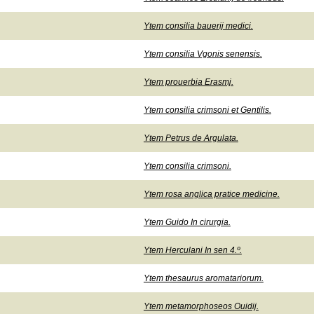
Ytem consilia bauerij medici.
Ytem consilia Vgonis senensis.
Ytem prouerbia Erasmj.
Ytem consilia crimsoni et Gentilis.
Ytem Petrus de Argulata.
Ytem consilia crimsoni.
Ytem rosa anglica pratice medicine.
Ytem Guido In cirurgia.
Ytem Herculani In sen 4.º.
Ytem thesaurus aromatariorum.
Ytem metamorphoseos Ouidij.