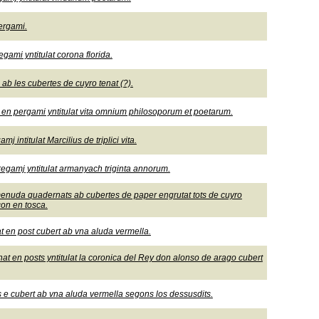
ergami.
ami yntitulat corona florida.
b les cubertes de cuyro tenat (?).
en pergami yntitulat vita omnium philosoporum et poetarum.
 intitulat Marcilius de triplici vita.
regamj yntitulat armanyach triginta annorum.
 menuda quadernats ab cubertes de paper engrutat tots de cuyro
con en tosca.
 en post cubert ab vna aluda vermella.
at en posts yntitulat la coronica del Rey don alonso de arago cubert
e cubert ab vna aluda vermella segons los dessusdits.