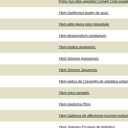
Primo hun libre appellat Cornelij Celsi quad
Ytem Guillermus budey de asso.
Ytem altre opera pisci mirandule.
Ytem desacordium crestianum.
Ytem pratica serapionis.
Ytem Simonis granuensis.
Ytem Simonis Januensis.
Ytem petrus de Crecentijs de virtutibus erba
Ytem ortus sanitatis.
Ytem medicina Plinij.
Ytem Galienus de affectorum locorum notissi
Ytem Joannes Erculanij de frebribus.