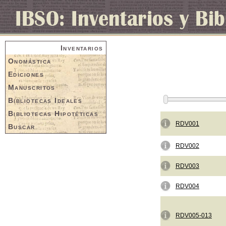
Inventarios
Onomástica
Ediciones
Manuscritos
Bibliotecas Ideales
Bibliotecas Hipotéticas
RDV001
Buscar
RDV002
RDV003
RDV004
RDV005-013