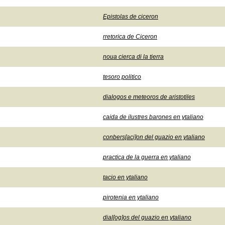
Epistolas de ciceron
rretorica de Ciceron
noua cierca di la tierra
tesoro politico
dialogos e meteoros de aristotiles
caida de ilustres barones en ytaliano
conbers[aci]on del guazio en ytaliano
practica de la guerra en ytaliano
tacio en ytaliano
pirotenia en ytaliano
dial[og]os del guazio en ytaliano