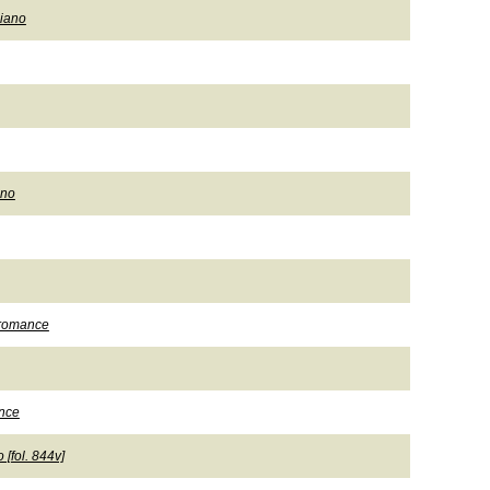
liano
ano
rromance
ance
[fol. 844v]