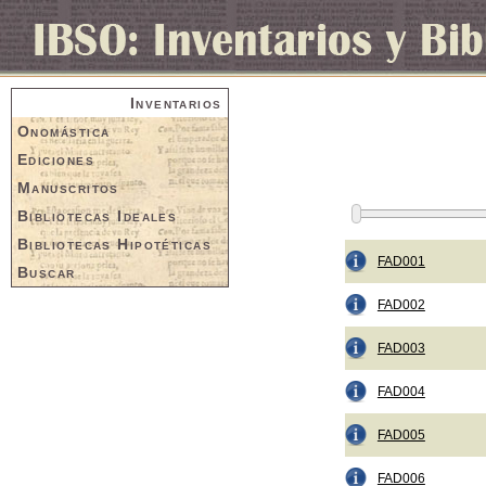
Inventarios
Onomástica
Ediciones
Manuscritos
Bibliotecas Ideales
Bibliotecas Hipotéticas
FAD001
Buscar
FAD002
FAD003
FAD004
FAD005
FAD006