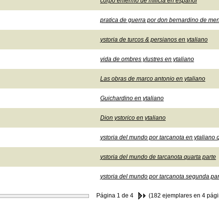
corpo enfermo de milicia en español
pratica de guerra por don bernardino de m
ystoria de turcos & persianos en ytaliano
vida de ombres ylustres en ytaliano
Las obras de marco antonio en ytaliano
Guichardino en ytaliano
Dion ystorico en ytaliano
ystoria del mundo por tarcanota en ytaliano qu
ystoria del mundo de tarcanota quarta parte
ystoria del mundo por tarcanota segunda par
Página
1
de 4
(182 ejemplares en 4 pági