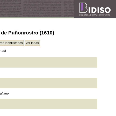
e de Puñonrostro (1610)
nas)
taliano