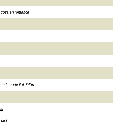
endoza en romance
inta parte [fol. 845r]
te
nas)