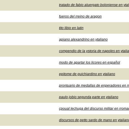
tratado de fabio aluergato boloniense en yta
fueros del rreino de aragon
tito libio en latin
apiano alexandrino en ytaliano
compendio de la ystoria de napoles en ytali
modo de apartar los licores en español
epitome de guichiardino en ytaliano
prontuario de medallas de enperadores en 
paulo jobio segunda parte en ytaliano
cpoual lechuga del discurso militar en rrom
discursos de petto sardo de mano en ytaliano 