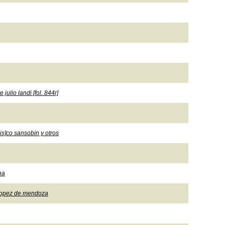
ulio landi [fol. 844r]
is]co sansobin y otros
na
 Lopez de mendoza