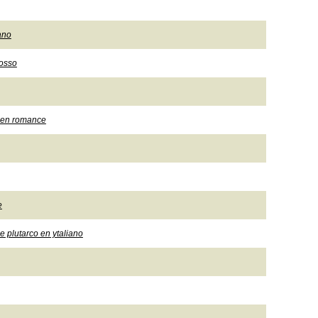
iano
rosso
es en romance
e
de plutarco en ytaliano