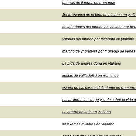
guerras de flandes en rromance
Jerxe ystorico de la bida de plutarco en ytal
antigüedades del mundo en ytaliano por be
ystorias del mundo por tacanota en ytaliano
martirio de ynglaterra por fr di[eg]o de yep
La bida de andrea doria en ytaliano
fiestas de vall[adol]id en rromance
ystoria de las cossas del oriente en rromanc
Lucas florentino xerge ystorie sobre la vida 
La guerra de troia en ytaliano
trataxemas militares en ytaliano