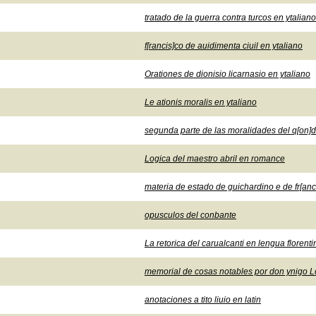
tratado de la guerra contra turcos en ytaliano
f[rancis]co de auidimenta ciuil en ytaliano
Orationes de dionisio licarnasio en ytaliano
Le ationis moralis en ytaliano
segunda parte de las moralidades del q[on]de j
Logica del maestro abril en romance
materia de estado de guichardino e de fr[anc
opusculos del conbante
La retorica del carualcanti en lengua florenti
memorial de cosas notables por don ynigo
anotaciones a tito liuio en latin