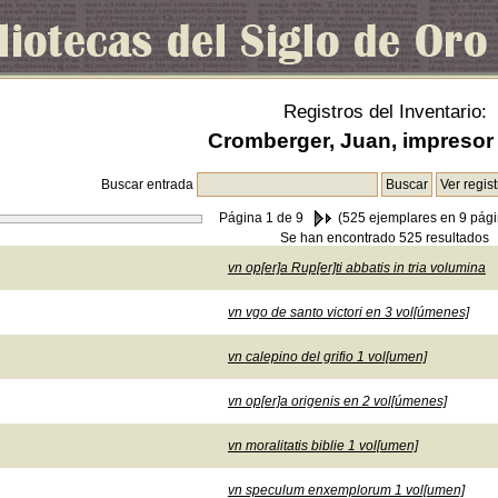
Registros del Inventario:
Cromberger, Juan, impresor 
Buscar entrada
Página
1
de 9
(525 ejemplares en 9 pági
Se han encontrado 525 resultados
vn op[er]a Rup[er]ti abbatis in tria volumina
vn vgo de santo victori en 3 vol[úmenes]
vn calepino del grifio 1 vol[umen]
vn op[er]a origenis en 2 vol[úmenes]
vn moralitatis biblie 1 vol[umen]
vn speculum enxemplorum 1 vol[umen]