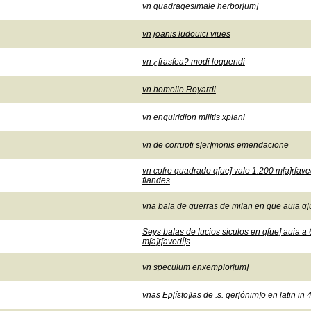
vn quadragesimale herbor[um]
vn joanis ludouici viues
vn ¿frasfea? modi loquendi
vn homelie Royardi
vn enquiridion militis xpiani
vn de corrupti s[er]monis emendacione
vn cofre quadrado q[ue] vale 1.200 m[a]r[aved
flandes
vna bala de guerras de milan en que auia q[ui
Seys balas de lucios siculos en q[ue] auia a 6
m[a]r[avedí]s
vn speculum enxemplor[um]
vnas Ep[ísto]las de .s. ger[ónim]o en latin in 4