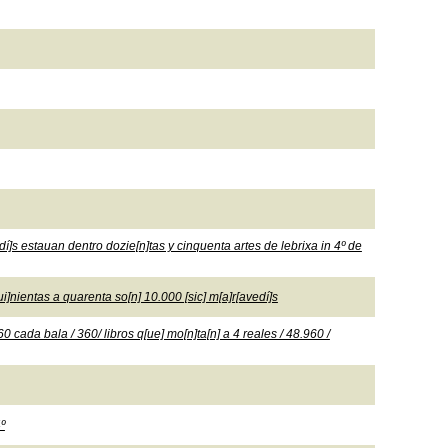
í]s estauan dentro dozie[n]tas y cinquenta artes de lebrixa in 4º de
]nientas a quarenta so[n] 10.000 [sic] m[a]r[avedí]s
0 cada bala / 360/ libros q[ue] mo[n]ta[n] a 4 reales / 48.960 /
º