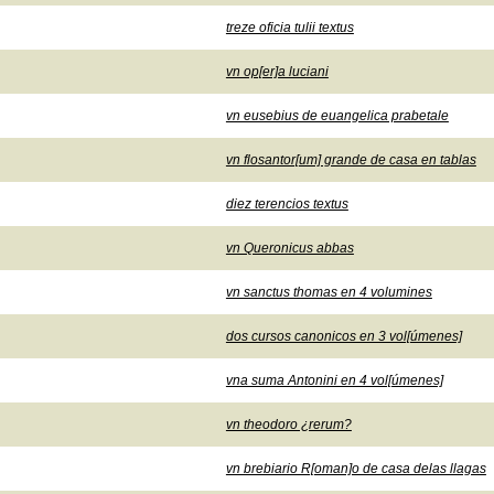
treze oficia tulii textus
vn op[er]a luciani
vn eusebius de euangelica prabetale
vn flosantor[um] grande de casa en tablas
diez terencios textus
vn Queronicus abbas
vn sanctus thomas en 4 volumines
dos cursos canonicos en 3 vol[úmenes]
vna suma Antonini en 4 vol[úmenes]
vn theodoro ¿rerum?
vn brebiario R[oman]o de casa delas llagas