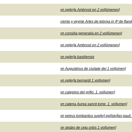
vn op[er]a Ambrosii en 2 vol[úmenes]
ciento y veynte Artes de lebrixa in 4º de fland
vn consilia generalia en 2 vol[úmenes]
vn op[er]a Ambrosii en 2 vol[úmenes]
vn op[er]a basiliensis
vn Augustinus de ciuitate dei 1 vol[umen]
vn op[er]a bernardi 1 vol[umen]
vn calepino del grifio .1. vol[umen]
vn catena Aurea sancti tome .1. vol[umen]
vn petrus lombardus sup[er] ep[ísto]las pauli 
vn strabo de cetu orbis 1 vol[umen]