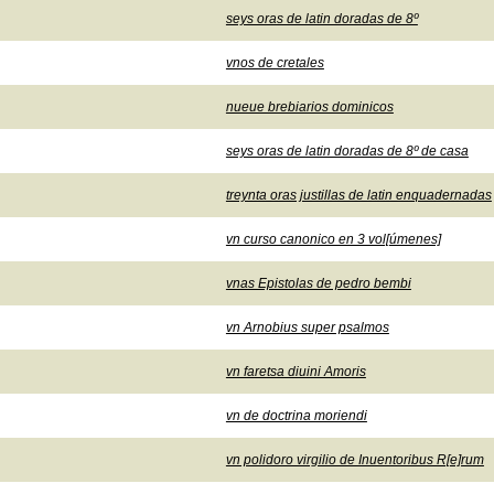
seys oras de latin doradas de 8º
vnos de cretales
nueue brebiarios dominicos
seys oras de latin doradas de 8º de casa
treynta oras justillas de latin enquadernadas
vn curso canonico en 3 vol[úmenes]
vnas Epistolas de pedro bembi
vn Arnobius super psalmos
vn faretsa diuini Amoris
vn de doctrina moriendi
vn polidoro virgilio de Inuentoribus R[e]rum