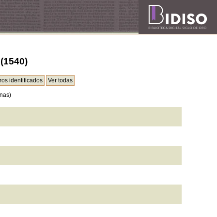
(1540)
nas)