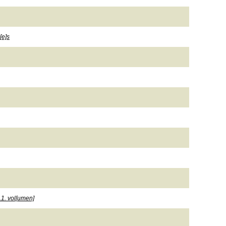
[e]s
.1. vol[umen]