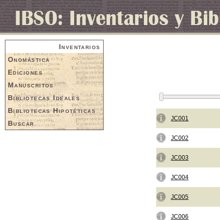
Inventarios
Onomástica
Ediciones
Manuscritos
Bibliotecas Ideales
Bibliotecas Hipotéticas
JC001
Buscar
JC002
JC003
JC004
JC005
JC006