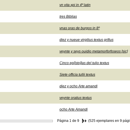
vn vita xpi in 4º latin
tres Biblias
vnas oras de burgos in 8º
diez y nueue virgilius textus grifius
veynte y seys ouidio metamorforfoseos [sic]
Cinco ep[ísto]las del tulio textus
Siete officia tullii textus
diez y ocho Arte amandi
veynte oratius textus
ocho Arte Amandi
Página
1
de 9
(525 ejemplares en 9 pági