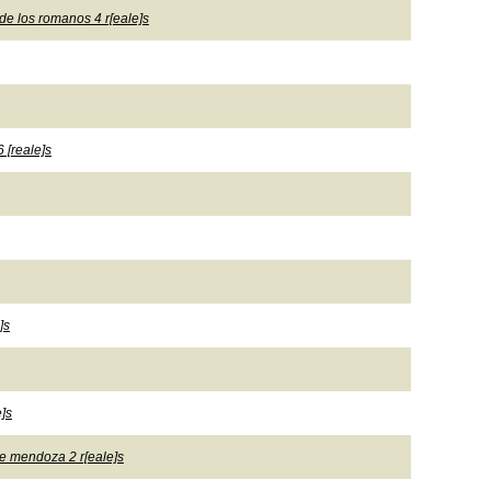
 de los romanos 4 r[eale]s
 [reale]s
]s
e]s
 de mendoza 2 r[eale]s