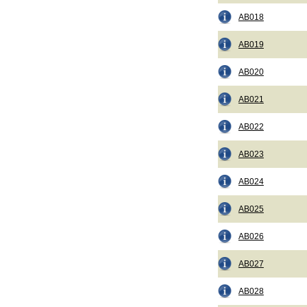
AB018
AB019
AB020
AB021
AB022
AB023
AB024
AB025
AB026
AB027
AB028