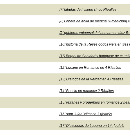
[7] fabulas de hysopo cinco R[ea]les
[8] Lobera de abila de medina [= medicina] 4
[9] gobierno vniuersal del hombre en diez R
[10] historia de la Reyes godos vieja en tres 
[11] Bergel de Sanidad y banquete de cauall
[12] Lucano en Romance en 4 R[ea]les
[13] Dialogos de la Verdad en 4 R[ea]les
[14] Boecio en romance 2 R[ea]les
[15] refranes y prouerbios en romance 2 r[ea
[16] sant Ju[an] climaco 3 r[eale]s
[17] Diascoridis de Laguna en 14 r[eale]s