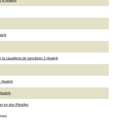
 4 r[eale]s
le]s
 la caualleria de sanctiago 2 r[eale]s
 r[eale]s
r[eale]s
an en dos R[eal]es
nas)