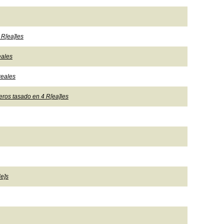
 R[ea]les
eales
reales
eros tasado en 4 R[ea]les
le]s