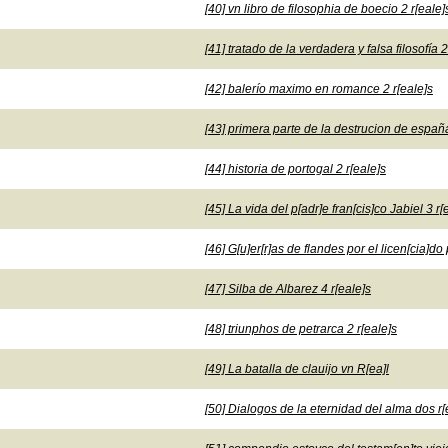
[40] vn libro de filosophia de boecio 2 r[eale]
[41] tratado de la verdadera y falsa filosofía 2
[42] balerío maximo en romance 2 r[eale]s
[43] primera parte de la destrucion de españa
[44] historia de portogal 2 r[eale]s
[45] La vida del p[adr]e fran[cis]co Jabiel 3 r[
[46] G[u]er[r]as de flandes por el licen[cia]do
[47] Silba de Albarez 4 r[eale]s
[48] triunphos de petrarca 2 r[eale]s
[49] La batalla de clauijo vn R[ea]l
[50] Dialogos de la eternidad del alma dos r[