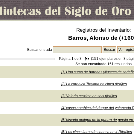
Registros del Inventario:
Barros, Alonso de (+160
Buscar entrada
Página
1
de 3
(151 ejemplares en 3 pági
Se han encontrado 151 resultados
[1] Una suma de barones yllustres de sedeño
[2] La coronica Troyana en cinco r[ea]les
[3] Valerio maximo en seis r[ea]les
[4] cosas notables del duque del ynfantado 
[5] historia antigua de la guerra de persia en
[6] Los cinco libros de seneca en 4 R[ea]les