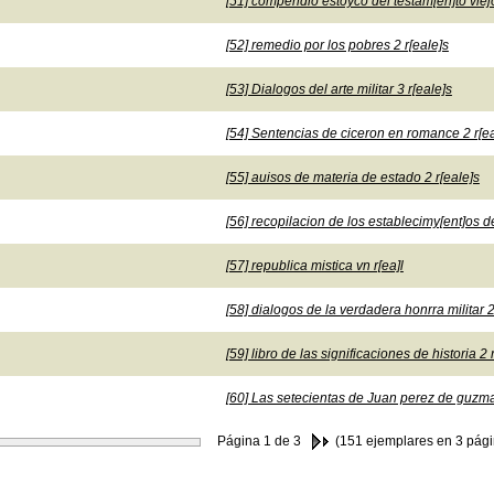
[51] compendio estoyco del testam[en]to viejo
[52] remedio por los pobres 2 r[eale]s
[53] Dialogos del arte militar 3 r[eale]s
[54] Sentencias de ciceron en romance 2 r[ea
[55] auisos de materia de estado 2 r[eale]s
[56] recopilacion de los establecimy[ent]os de
[57] republica mistica vn r[ea]l
[58] dialogos de la verdadera honrra militar 2
[59] libro de las significaciones de historia 2 
[60] Las setecientas de Juan perez de guzm
Página
1
de 3
(151 ejemplares en 3 pági