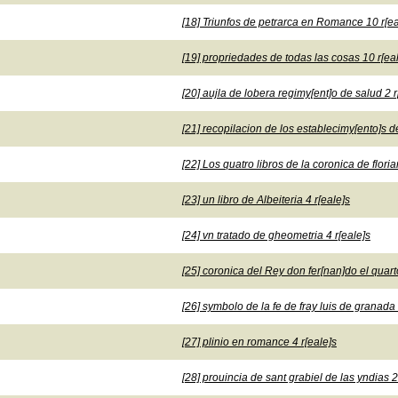
[18] Triunfos de petrarca en Romance 10 r[ea
[19] propriedades de todas las cosas 10 r[ea
[20] aujla de lobera regimy[ent]o de salud 2 r
[21] recopilacion de los establecimy[ento]s d
[22] Los quatro libros de la coronica de floria
[23] un libro de Albeiteria 4 r[eale]s
[24] vn tratado de gheometria 4 r[eale]s
[25] coronica del Rey don fer[nan]do el quarto
[26] symbolo de la fe de fray luis de granada 
[27] plinio en romance 4 r[eale]s
[28] prouincia de sant grabiel de las yndias 2