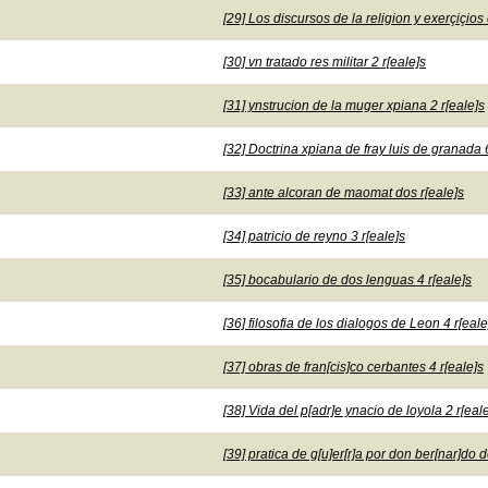
[29] Los discursos de la religion y exerçiçios
[30] vn tratado res militar 2 r[eale]s
[31] ynstrucion de la muger xpiana 2 r[eale]s
[32] Doctrina xpiana de fray luis de granada 6
[33] ante alcoran de maomat dos r[eale]s
[34] patricio de reyno 3 r[eale]s
[35] bocabulario de dos lenguas 4 r[eale]s
[36] filosofia de los dialogos de Leon 4 r[eale
[37] obras de fran[cis]co cerbantes 4 r[eale]s
[38] Vida del p[adr]e ynacio de loyola 2 r[eal
[39] pratica de g[u]er[r]a por don ber[nar]do