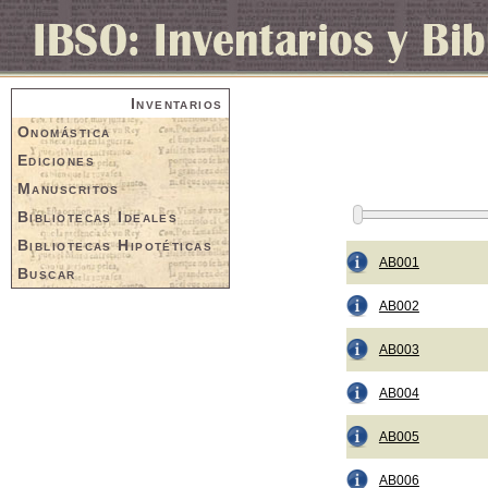
Inventarios
Onomástica
Ediciones
Manuscritos
Bibliotecas Ideales
Bibliotecas Hipotéticas
AB001
Buscar
AB002
AB003
AB004
AB005
AB006