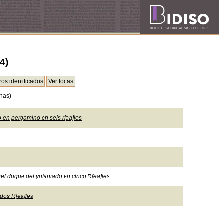
4)
nas)
 en pergamino en seis r[ea]les
Del duque del ynfantado en cinco R[ea]les
 dos R[ea]les