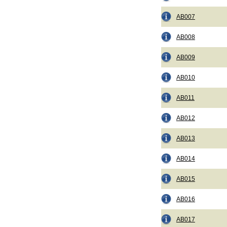
AB007
AB008
AB009
AB010
AB011
AB012
AB013
AB014
AB015
AB016
AB017