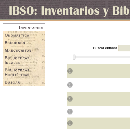
Inventarios
Onomástica
Ediciones
Buscar entrada
Manuscritos
Bibliotecas
Ideales
Bibliotecas
Hipotéticas
Buscar