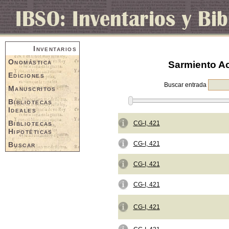
Inventarios
Onomástica
Sarmiento A
Ediciones
Buscar entrada
Manuscritos
Bibliotecas
Ideales
Bibliotecas
CG-I, 421
Hipotéticas
CG-I, 421
Buscar
CG-I, 421
CG-I, 421
CG-I, 421