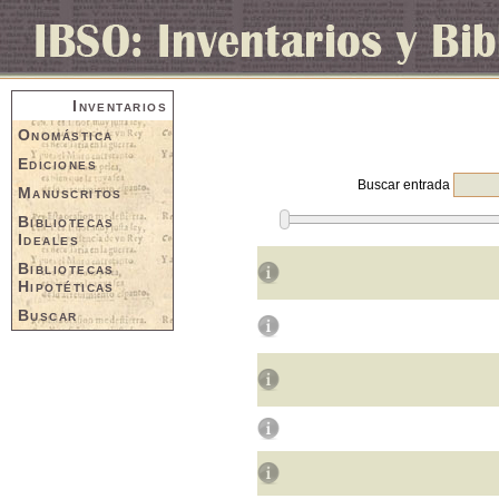
Inventarios
Onomástica
Ediciones
Buscar entrada
Manuscritos
Bibliotecas
Ideales
Bibliotecas
Hipotéticas
Buscar