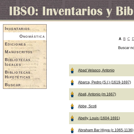
Inventarios
Onomástica
A
B
C
Ediciones
Buscar n
Manuscritos
Bibliotecas
Ideales
Abad Velasco, Antonio
Bibliotecas
Hipotéticas
Abarca, Pedro (S.I.) (1619-1697)
Buscar
Abati, Antonio (m.1667)
Abbe, Scoti
Abelly, Louis (1604-1691)
Abraham Bar Hiyya (c.1065-1136)