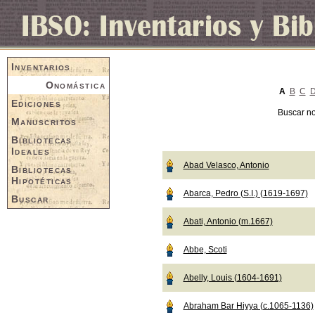
Inventarios
Onomástica
A
B
C
Ediciones
Buscar n
Manuscritos
Bibliotecas
Ideales
Abad Velasco, Antonio
Bibliotecas
Hipotéticas
Abarca, Pedro (S.I.) (1619-1697)
Buscar
Abati, Antonio (m.1667)
Abbe, Scoti
Abelly, Louis (1604-1691)
Abraham Bar Hiyya (c.1065-1136)