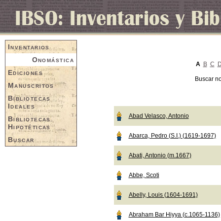
Inventarios
Onomástica
A
B
C
Ediciones
Buscar n
Manuscritos
Bibliotecas
Ideales
Abad Velasco, Antonio
Bibliotecas
Hipotéticas
Abarca, Pedro (S.I.) (1619-1697)
Buscar
Abati, Antonio (m.1667)
Abbe, Scoti
Abelly, Louis (1604-1691)
Abraham Bar Hiyya (c.1065-1136)